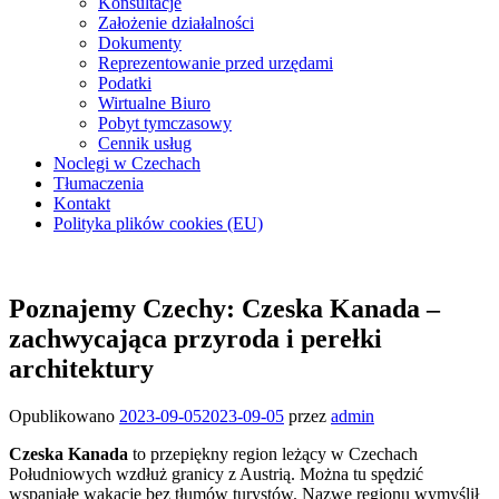
Konsultacje
Założenie działalności
Dokumenty
Reprezentowanie przed urzędami
Podatki
Wirtualne Biuro
Pobyt tymczasowy
Cennik usług
Noclegi w Czechach
Tłumaczenia
Kontakt
Polityka plików cookies (EU)
Poznajemy Czechy: Czeska Kanada –
zachwycająca przyroda i perełki
architektury
Opublikowano
2023-09-05
2023-09-05
przez
admin
Czeska Kanada
to przepiękny region leżący w Czechach
Południowych wzdłuż granicy z Austrią. Można tu spędzić
wspaniałe wakacje bez tłumów turystów. Nazwę regionu wymyślił