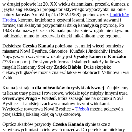
w drugiej połowie lat 20. XX wieku dziennikarz, prozaik, tłumacz z
języka angielskiego i propagator aktywnego wypoczynku na łonie
natury Jaroslav Arnošt Trpák (1892-1968), pochodzący z
Jindřichův
Hradca
, któremu krajobraz z gęstymi lasami, licznymi stawami i
formacjami skalnymi przypominał dziką kanadyjską przyrodę. Po
1948 roku nazwy Czeska Kanada praktycznie w ogóle nie używano
publicznie, mimo to przetrwała dzięki miłośnikom tego regionu.
Dzisiejsza
Czeska Kanada
położona jest mniej więcej pomiędzy
miastami Nová Bystřice, Slavonice, Kunžak i Jindřichův Hradec.
Najwyższym szczytem w okolicy jest
Vysoký kámen u Kunžaku
(738 m n.p.m.). Do słynnych formacji skalnych należy kultowy
megalit Kamienny Stół czy
Zadek Diabła
. Duże skupisko
ciekawych głazów można znaleźć także w okolicach Valtínova i wsi
Zvůle.
Kraina jest rajem
dla miłośników turystyki aktywnej
. Znajdziemy
tu liczne trasy piesze i rowerowe, wiedzie tędy między innymi trasa
Greenways Praga – Wiedeń
, która szczególnie na odcinku Nová
Bystřice – Landštejn zachwyca malowniczymi widokami.
Wycieczkę rowerową Nová Bystřice –
Třeboň
można połączyć z
przejażdżką lokalną kolejką wąskotorową.
Oprócz skarbów przyrody
Czeska Kanada
słynie także z
zabytkowych miast i ciekawych muzeów. Do perełek architektury