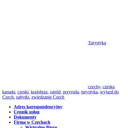
Turystyka
czechy
,
czeska
kanada
,
czeski
,
krajobraz
,
ogród
,
przyroda
,
turystyka
,
wyjazd do
Czech
,
zabytki
,
zwiedzanie Czech
Adres korespondencyjny
Cennik usług
Dokumenty
Firma w Czechach
Wirtualne Biuro