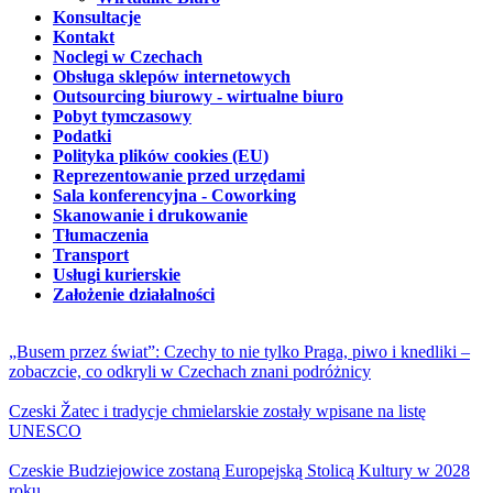
Konsultacje
Kontakt
Noclegi w Czechach
Obsługa sklepów internetowych
Outsourcing biurowy - wirtualne biuro
Pobyt tymczasowy
Podatki
Polityka plików cookies (EU)
Reprezentowanie przed urzędami
Sala konferencyjna - Coworking
Skanowanie i drukowanie
Tłumaczenia
Transport
Usługi kurierskie
Założenie działalności
„Busem przez świat”: Czechy to nie tylko Praga, piwo i knedliki –
zobaczcie, co odkryli w Czechach znani podróżnicy
Czeski Žatec i tradycje chmielarskie zostały wpisane na listę
UNESCO
Czeskie Budziejowice zostaną Europejską Stolicą Kultury w 2028
roku