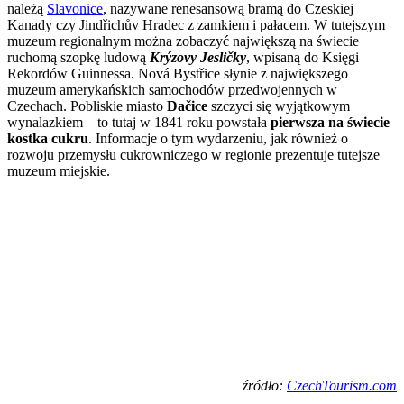
należą
Slavonice
, nazywane renesansową bramą do Czeskiej
Kanady czy Jindřichův Hradec z zamkiem i pałacem. W tutejszym
muzeum regionalnym można zobaczyć największą na świecie
ruchomą szopkę ludową
Krýzovy Jesličky
, wpisaną do Księgi
Rekordów Guinnessa. Nová Bystřice słynie z największego
muzeum amerykańskich samochodów przedwojennych w
Czechach. Pobliskie miasto
Dačice
szczyci się wyjątkowym
wynalazkiem – to tutaj w 1841 roku powstała
pierwsza na świecie
kostka cukru
. Informacje o tym wydarzeniu, jak również o
rozwoju przemysłu cukrowniczego w regionie prezentuje tutejsze
muzeum miejskie.
źródło:
CzechTourism.com