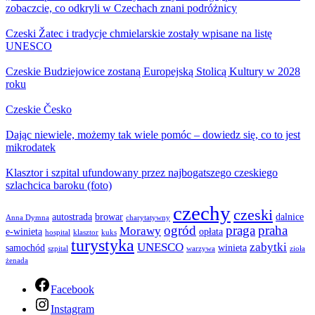
zobaczcie, co odkryli w Czechach znani podróżnicy
Czeski Žatec i tradycje chmielarskie zostały wpisane na listę
UNESCO
Czeskie Budziejowice zostaną Europejską Stolicą Kultury w 2028
roku
Czeskie Česko
Dając niewiele, możemy tak wiele pomóc – dowiedz się, co to jest
mikrodatek
Klasztor i szpital ufundowany przez najbogatszego czeskiego
szlachcica baroku (foto)
czechy
czeski
autostrada
browar
dalnice
Anna Dymna
charytatywny
ogród
praga
praha
Morawy
e-winieta
opłata
hospital
klasztor
kuks
turystyka
UNESCO
zabytki
samochód
winieta
szpital
warzywa
zioła
żenada
Facebook
Instagram