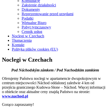
Konsultacje
Założenie działalności
Dokumenty
Reprezentowanie przed urzędami
Podatki
Wirtualne Biuro
Pobyt tymczasowy
Cennik usług
Noclegi w Czechach
Tłumaczenia
Kontakt
Polityka plików cookies (EU)
Noclegi w Czechach
Pod Náchodským zámkem / Pod Nachodzkim zamkiem
Oferujemy Państwu noclegi w apartamencie dwupokojowym w
centrum miejscowości Náchod oddalonej zaledwie 4 km od
przejścia granicznego Kudowa-Słone – Náchod. Więcej informacji
o obiekcie oraz aktualne ceny znajdą Państwo na stronie:
www.nachod.pl
Gorąco zapraszamy!