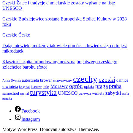
Czeski Žatec i tradycje chmielarskie zostały wpisane na listę
UNESCO
Czeskie Budziejowice zostaną Europejską Stolicą Kultury w 2028
roku
Czeskie Česko
Dając niewiele, możemy tak wiele pomóc – dowiedz się, co to jest
mikrodatek
Klasztor i szpital ufundowany przez najbogatszego czeskiego
szlachcica baroku (foto)
czechy
czeski
autostrada
browar
dalnice
Anna Dymna
charytatywny
ogród
praga
praha
Morawy
e-winieta
opłata
hospital
klasztor
kuks
turystyka
UNESCO
zabytki
samochód
winieta
szpital
warzywa
zioła
żenada
Facebook
Instagram
Motyw WordPress: Donovan autorstwa ThemeZee.