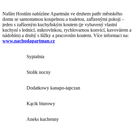
Naším Hostům nabízíme Apartmán ve druhem patře městského
domu se samostatnou koupelnou a toaletou, zařízenými pokoji –
jeden s zařízeným kuchyňským koutem (je vybavený vlastní
kuchyní s lednicí, mikrovlnkou, rychlovarnou konvicí, kavovárem a
nádobím) a druhý s lůžky a pracovním koutem. Více informaci na:
www.nachodapartman.cz
Sypialnia
Stolik nocny
Dodatkowy kanapo-tapczan
Kącik biurowy
Aneks kuchenny