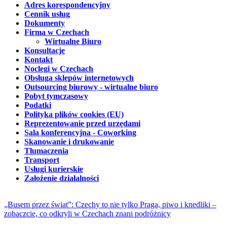
Adres korespondencyjny
Cennik usług
Dokumenty
Firma w Czechach
Wirtualne Biuro
Konsultacje
Kontakt
Noclegi w Czechach
Obsługa sklepów internetowych
Outsourcing biurowy - wirtualne biuro
Pobyt tymczasowy
Podatki
Polityka plików cookies (EU)
Reprezentowanie przed urzędami
Sala konferencyjna - Coworking
Skanowanie i drukowanie
Tłumaczenia
Transport
Usługi kurierskie
Założenie działalności
„Busem przez świat”: Czechy to nie tylko Praga, piwo i knedliki –
zobaczcie, co odkryli w Czechach znani podróżnicy