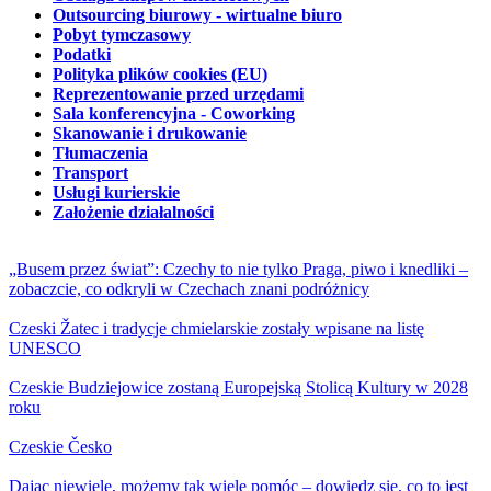
Outsourcing biurowy - wirtualne biuro
Pobyt tymczasowy
Podatki
Polityka plików cookies (EU)
Reprezentowanie przed urzędami
Sala konferencyjna - Coworking
Skanowanie i drukowanie
Tłumaczenia
Transport
Usługi kurierskie
Założenie działalności
„Busem przez świat”: Czechy to nie tylko Praga, piwo i knedliki –
zobaczcie, co odkryli w Czechach znani podróżnicy
Czeski Žatec i tradycje chmielarskie zostały wpisane na listę
UNESCO
Czeskie Budziejowice zostaną Europejską Stolicą Kultury w 2028
roku
Czeskie Česko
Dając niewiele, możemy tak wiele pomóc – dowiedz się, co to jest