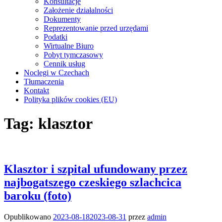
Konsultacje
Założenie działalności
Dokumenty
Reprezentowanie przed urzędami
Podatki
Wirtualne Biuro
Pobyt tymczasowy
Cennik usług
Noclegi w Czechach
Tłumaczenia
Kontakt
Polityka plików cookies (EU)
Tag:
klasztor
Klasztor i szpital ufundowany przez
najbogatszego czeskiego szlachcica
baroku (foto)
Opublikowano
2023-08-18
2023-08-31
przez
admin