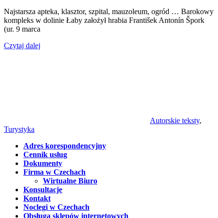
Najstarsza apteka, klasztor, szpital, mauzoleum, ogród … Barokowy
kompleks w dolinie Łaby założył hrabia František Antonín Špork
(ur. 9 marca
Czytaj dalej
Autorskie teksty
,
Turystyka
Adres korespondencyjny
Cennik usług
Dokumenty
Firma w Czechach
Wirtualne Biuro
Konsultacje
Kontakt
Noclegi w Czechach
Obsługa sklepów internetowych