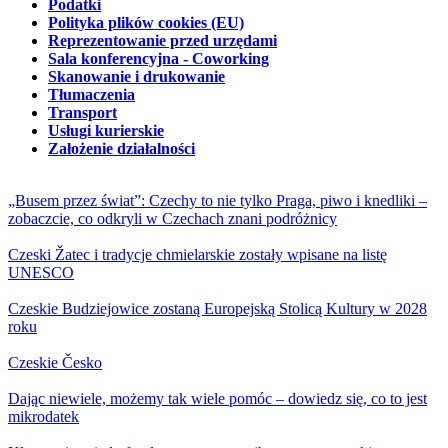
Podatki
Polityka plików cookies (EU)
Reprezentowanie przed urzędami
Sala konferencyjna - Coworking
Skanowanie i drukowanie
Tłumaczenia
Transport
Usługi kurierskie
Założenie działalności
„Busem przez świat”: Czechy to nie tylko Praga, piwo i knedliki –
zobaczcie, co odkryli w Czechach znani podróżnicy
Czeski Žatec i tradycje chmielarskie zostały wpisane na listę
UNESCO
Czeskie Budziejowice zostaną Europejską Stolicą Kultury w 2028
roku
Czeskie Česko
Dając niewiele, możemy tak wiele pomóc – dowiedz się, co to jest
mikrodatek