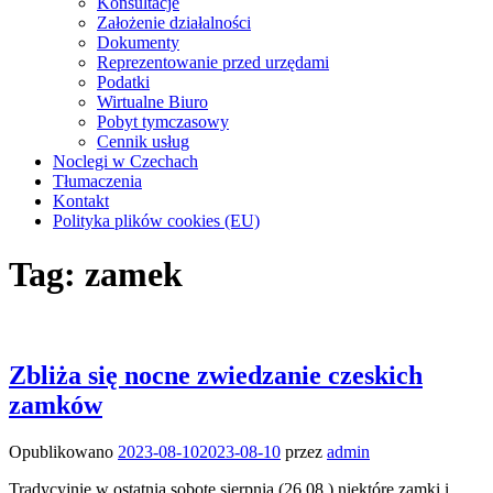
Konsultacje
Założenie działalności
Dokumenty
Reprezentowanie przed urzędami
Podatki
Wirtualne Biuro
Pobyt tymczasowy
Cennik usług
Noclegi w Czechach
Tłumaczenia
Kontakt
Polityka plików cookies (EU)
Tag:
zamek
Zbliża się nocne zwiedzanie czeskich
zamków
Opublikowano
2023-08-10
2023-08-10
przez
admin
Tradycyjnie w ostatnią sobotę sierpnia (26.08.) niektóre zamki i